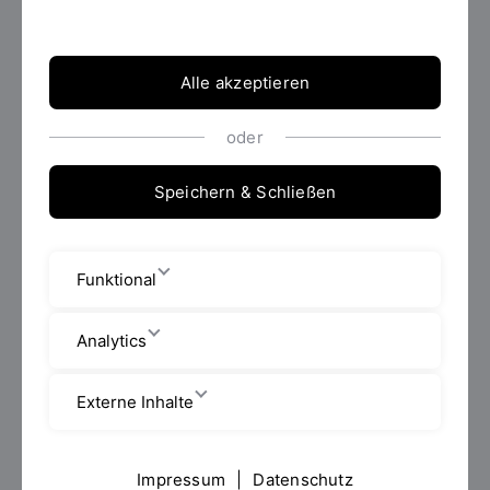
Alle akzeptieren
oder
Speichern & Schließen
Archiv
Funktional
Analytics
Externe Inhalte
Spektrum
Impressum
|
Datenschutz