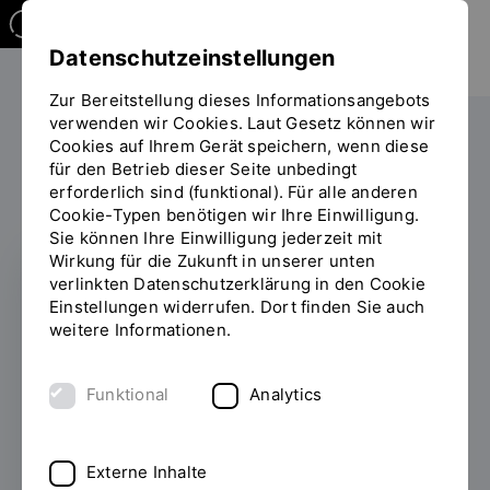
Datenschutzeinstellungen
Zur Bereitstellung dieses Informationsangebots
verwenden wir Cookies. Laut Gesetz können wir
Die OTH
Einrichtungen
Cookies auf Ihrem Gerät speichern, wenn diese
für den Betrieb dieser Seite unbedingt
Sie
Stabsstelle Kommunikation
erforderlich sind (funktional). Für alle anderen
befinden
Cookie-Typen benötigen wir Ihre Einwilligung.
sich
Sie können Ihre Einwilligung jederzeit mit
auf
Wirkung für die Zukunft in unserer unten
der
verlinkten Datenschutzerklärung in den Cookie
Seite
Einstellungen widerrufen. Dort finden Sie auch
IHRE ANLAUFSTELLE FÜR DIE
"Stabsstelle
weitere Informationen.
HOCHSCHULKOMMUNIKATION
Kommunikation"
DER OTH REGENSBURG
Funktional
Analytics
Stabsstelle
Kommunikation
Externe Inhalte