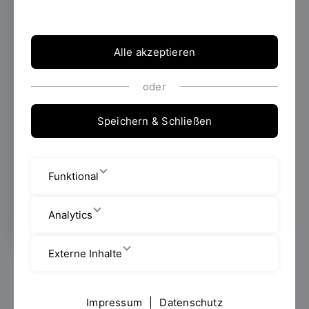
In der Stabsstelle Kommunikation ist das
gesamte Portfolio der
Hochschulkommunikation gebündelt, um
Alle akzeptieren
eine strategische und einheitliche
Außendarstellung zu gewährleisten. Wir
oder
beraten und unterstützen bei allen Fragen
rund um Öffentlichkeitsarbeit, Marketing
Speichern & Schließen
sowie interne und externe Kommunikation.
Zu unseren
Funktional
Verantwortungsbereichen
Analytics
Externe Inhalte
Impressum
|
Datenschutz