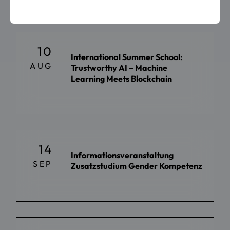
10
International Summer School:
AUG
Trustworthy AI – Machine
Learning Meets Blockchain
14
Informationsveranstaltung
SEP
Zusatzstudium Gender Kompetenz