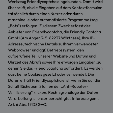
Werkzeug Friendlycaptcha eingebunden. Damit wird
überprüft, ob die Eingaben auf dem Kontaktformular
tatsächlich durch einen Nutzer oder durch
maschinelle oder automatisierte Programme (sog.
„Bots“) erfolgen. Zu diesem Zweck erfasst der
Anbieter von Friendlycaptcha, die Friendly Captcha
GmbH (Am Anger 3‐ 5, 82237 Wörthsee), Ihre IP‐
Adresse, technische Details zu Ihrem verwendeten
Webbrowser und ggf. Betriebssystem, den
aufgerufene Teil unserer Website und Datum und
Uhrzeit des Abrufs sowie Ihre etwaigen Eingaben, zu
denen Sie das Friendlycaptcha auffordert. Es werden
dazu keine Cookies gesetzt oder verwendet. Die
Daten erhält Friendlycaptcha erst, wenn Sie auf die
Schaltfläche zum Starten der „Anti‐Roboter‐
Verifizierung“ klicken. Rechtsgrundlage der Daten
Verarbeitung ist unser berechtigtes Interesse gem.
Art. 6 Abs. 1 f DSGVO.