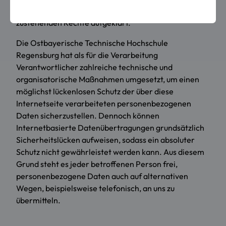
mittels dieser Datenschutzerklärung über die ihnen
zustehenden Rechte aufgeklärt.
Die Ostbayerische Technische Hochschule
Regensburg hat als für die Verarbeitung
Verantwortlicher zahlreiche technische und
organisatorische Maßnahmen umgesetzt, um einen
möglichst lückenlosen Schutz der über diese
Internetseite verarbeiteten personenbezogenen
Daten sicherzustellen. Dennoch können
Internetbasierte Datenübertragungen grundsätzlich
Sicherheitslücken aufweisen, sodass ein absoluter
Schutz nicht gewährleistet werden kann. Aus diesem
Grund steht es jeder betroffenen Person frei,
personenbezogene Daten auch auf alternativen
Wegen, beispielsweise telefonisch, an uns zu
übermitteln.