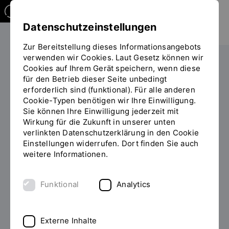
Datenschutzeinstellungen
Zur Bereitstellung dieses Informationsangebots
verwenden wir Cookies. Laut Gesetz können wir
Datenschutz
Cookies auf Ihrem Gerät speichern, wenn diese
Sie
für den Betrieb dieser Seite unbedingt
befinden
erforderlich sind (funktional). Für alle anderen
sich
Cookie-Typen benötigen wir Ihre Einwilligung.
Wir nehmen Datenschutz
auf
Sie können Ihre Einwilligung jederzeit mit
der
ernst
Wirkung für die Zukunft in unserer unten
Seite
verlinkten Datenschutzerklärung in den Cookie
"Datenschutz"
Einstellungen widerrufen. Dort finden Sie auch
Der Schutz Ihrer Privatsphäre bei der Verarbeitung
weitere Informationen.
persönlicher Daten ist für uns ein wichtiges Anliegen.
Wenn Sie unsere Webseite besuchen, speichern
Funktional
Analytics
unsere Webserver standardmäßig die IP Ihres
Internet Service Provider, die Webseite, von der aus
Sie uns besuchen, die Webseiten, die Sie bei uns
Externe Inhalte
besuchen sowie das Datum und die Dauer des