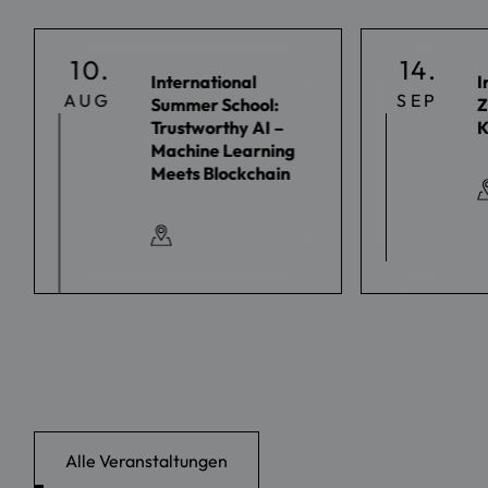
10.
14.
International
I
AUG
SEP
Summer School:
Z
Trustworthy AI –
K
Machine Learning
Meets Blockchain
Alle Veranstaltungen