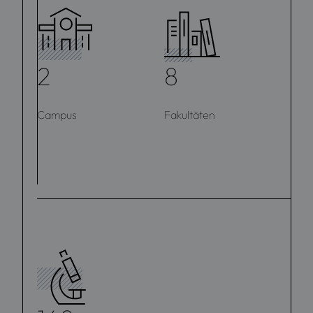
2
8
Campus
Fakultäten