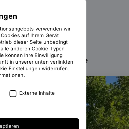
ungen
mationsangebots verwenden wir
 Cookies auf Ihrem Gerät
Studieren
International
Sie
trieb dieser Seite unbedingt
befinden
ür alle anderen Cookie-Typen
sich
ie können Ihre Einwilligung
International Office
auf
INHALT
unft in unserer unten verlinkten
der
ie Einstellungen widerrufen.
Seite
ormationen.
"International"
Externe Inhalte
eptieren