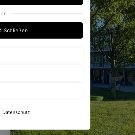
er
& Schließen
Datenschutz