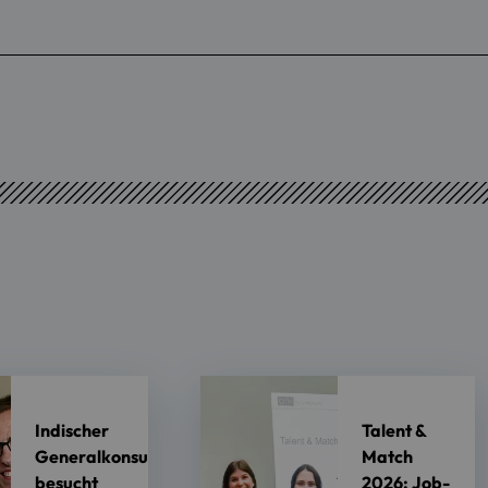
Indischer
Talent &
Generalkonsul
Match
besucht
2026: Job-