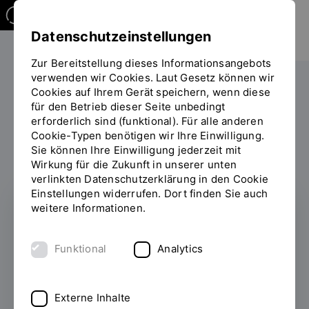
Datenschutzeinstellungen
Zur Bereitstellung dieses Informationsangebots
verwenden wir Cookies. Laut Gesetz können wir
Studieren
International
Praktikum im Ausland
Cookies auf Ihrem Gerät speichern, wenn diese
Sie
für den Betrieb dieser Seite unbedingt
befinden
erforderlich sind (funktional). Für alle anderen
sich
Cookie-Typen benötigen wir Ihre Einwilligung.
Praktikum im Ausland
auf
Sie können Ihre Einwilligung jederzeit mit
der
Wirkung für die Zukunft in unserer unten
Seite
verlinkten Datenschutzerklärung in den Cookie
"Praktikum
Einstellungen widerrufen. Dort finden Sie auch
im
weitere Informationen.
Ausland"
Funktional
Analytics
Externe Inhalte