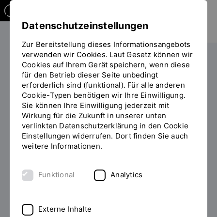
Datenschutzeinstellungen
Zur Bereitstellung dieses Informationsangebots
verwenden wir Cookies. Laut Gesetz können wir
Studieren
International
Cookies auf Ihrem Gerät speichern, wenn diese
für den Betrieb dieser Seite unbedingt
Sie
Praktikum im Ausland
Finanzierung
erforderlich sind (funktional). Für alle anderen
befinden
Cookie-Typen benötigen wir Ihre Einwilligung.
sich
Sie können Ihre Einwilligung jederzeit mit
auf
Finanzierung
Wirkung für die Zukunft in unserer unten
der
verlinkten Datenschutzerklärung in den Cookie
Seite
Einstellungen widerrufen. Dort finden Sie auch
"Finanzierung"
weitere Informationen.
Selbstverständlich wünscht man sich für seine
Leistung im Optimalfall eine angemessene
Vergütung. Jedoch ist die Auszahlung eines Entgelts
Funktional
Analytics
leider nicht bei allen Ausbildungsstellen üblich bzw.
fällt sie oft sehr gering aus. Aus diesem Grund sollte
man an die Finanzierung denken und rechtzeitig
Externe Inhalte