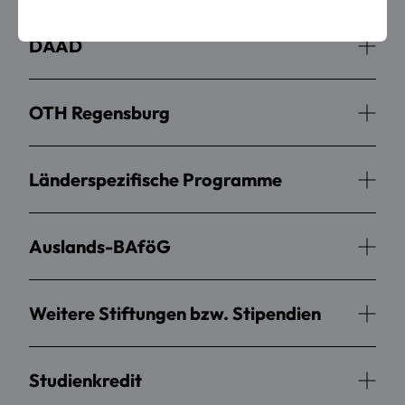
DAAD
OTH Regensburg
Länderspezifische Programme
Auslands-BAföG
Weitere Stiftungen bzw. Stipendien
Studienkredit