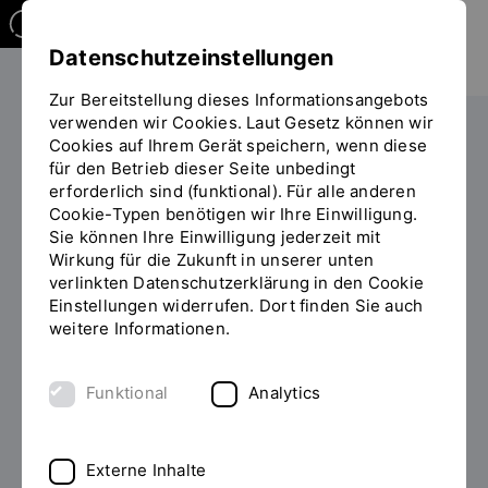
Datenschutzeinstellungen
Zur Bereitstellung dieses Informationsangebots
verwenden wir Cookies. Laut Gesetz können wir
Studieren
International
Regensburger Modell
Cookies auf Ihrem Gerät speichern, wenn diese
Sie
für den Betrieb dieser Seite unbedingt
befinden
erforderlich sind (funktional). Für alle anderen
sich
Cookie-Typen benötigen wir Ihre Einwilligung.
auf
Sie können Ihre Einwilligung jederzeit mit
der
Wirkung für die Zukunft in unserer unten
ENGLISCHSPRACHIGE MINT-
Seite
verlinkten Datenschutzerklärung in den Cookie
BACHELORSTUDIENGÄNGE MIT
"Regensburger
Einstellungen widerrufen. Dort finden Sie auch
Modell"
REGIONALER
weitere Informationen.
BERUFSPERSPEKTIVE IN BAYERN
Funktional
Analytics
Das Regensburger Modell
Externe Inhalte