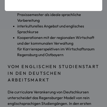
Deutschkenntnisse
verpflichtende Deutschkurse bis zum
Praxissemester als ideale sprachliche
Vorbereitung
interkulturelles Angebot und englisches
Sprachkurse
Kooperationen mit der regionalen Wirtschaft
und der kommunalen Verwaltung
für Karriereperspektiven im Wirtschaftsraum
Regensburg und Ostbayern
VOM ENGLISCHEN STUDIENSTART
IN DEN DEUTSCHEN
ARBEITSMARKT
Die curriculare Verankerung von Deutschkursen
unterscheidet das Regensburger Modell von rein
englischsprachigen Studiengängen. In den ersten