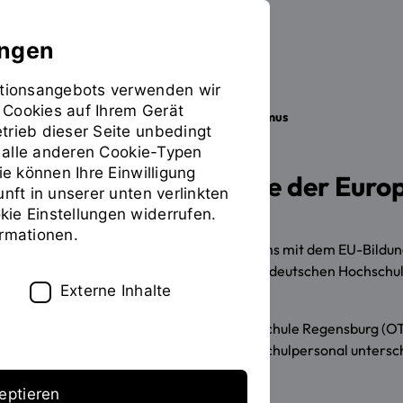
ungen
mationsangebots verwenden wir
 Cookies auf Ihrem Gerät
Studieren
International
Erasmus
Sie
trieb dieser Seite unbedingt
befinden
ür alle anderen Cookie-Typen
sich
ie können Ihre Einwilligung
Bildungsprogramme der Europ
auf
unft in unserer unten verlinkten
der
ie Einstellungen widerrufen.
Seite
ormationen.
"Erasmus"
Sie möchten im Rahmen Ihres Studiums mit dem EU-Bildun
lehren oder sich als Mitarbeiter einer deutschen Hochschu
Externe Inhalte
Bewerbungsverfahren.
Die Ostbayerische Technische Hochschule Regensburg (OTH
schon vielen Studierenden und Hochschulpersonal untersch
eptieren