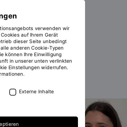
ungen
mationsangebots verwenden wir
 Cookies auf Ihrem Gerät
PERSONEN
trieb dieser Seite unbedingt
ür alle anderen Cookie-Typen
Verena Nirschl
ie können Ihre Einwilligung
unft in unserer unten verlinkten
ie Einstellungen widerrufen.
ormationen.
Zum Personenverzeichnis
Externe Inhalte
eptieren