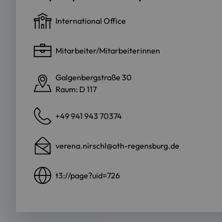
International Office
Mitarbeiter/Mitarbeiterinnen
Galgenbergstraße 30
Raum: D 117
+49 941 943 70374
verena.nirschl@oth-regensburg.de
t3://page?uid=726