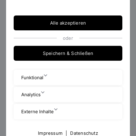
76 Ergebnisse gefunden.
Alle akzeptieren
oder
Speichern & Schließen
Funktional
Analytics
MASTER OF SCIENCE (M.SC.)
Externe Inhalte
Advanced Nursing Practice
studieren
Impressum
|
Datenschutz