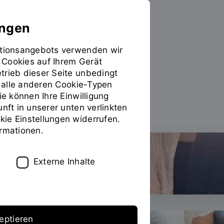
ungen
mationsangebots verwenden wir
 Cookies auf Ihrem Gerät
Weiterbilden
Sie
trieb dieser Seite unbedingt
befinden
ür alle anderen Cookie-Typen
sich
ie können Ihre Einwilligung
ZWW News
auf
unft in unserer unten verlinkten
der
ie Einstellungen widerrufen.
Seite
ormationen.
"News"
Externe Inhalte
eptieren