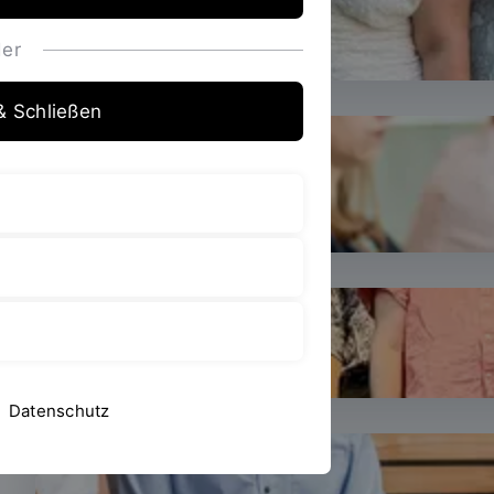
er
& Schließen
Datenschutz