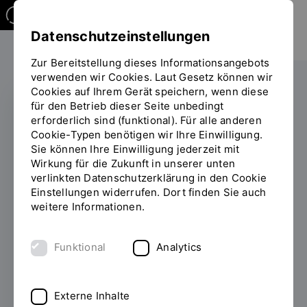
Datenschutzeinstellungen
Zur Bereitstellung dieses Informationsangebots
verwenden wir Cookies. Laut Gesetz können wir
Cookies auf Ihrem Gerät speichern, wenn diese
für den Betrieb dieser Seite unbedingt
erforderlich sind (funktional). Für alle anderen
NACHWUCHS-
Cookie-Typen benötigen wir Ihre Einwilligung.
PFLEGEMANAGER:IN DES
Sie können Ihre Einwilligung jederzeit mit
JAHRES
Wirkung für die Zukunft in unserer unten
verlinkten Datenschutzerklärung in den Cookie
2. Platz bei
Einstellungen widerrufen. Dort finden Sie auch
weitere Informationen.
Pflegemanagement
Award: OTH-Student
Funktional
Analytics
Borislav Bačić
ausgezeichnet
Externe Inhalte