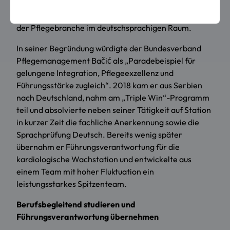
Pflegemanagement in Kooperation mit Springer
Pflege. Sie zählt zu den renommiertesten Ehrungen
der Pflegebranche im deutschsprachigen Raum.
In seiner Begründung würdigte der Bundesverband
Pflegemanagement Bačić als „Paradebeispiel für
gelungene Integration, Pflegeexzellenz und
Führungsstärke zugleich“. 2018 kam er aus Serbien
nach Deutschland, nahm am „Triple Win“-Programm
teil und absolvierte neben seiner Tätigkeit auf Station
in kurzer Zeit die fachliche Anerkennung sowie die
Sprachprüfung Deutsch. Bereits wenig später
übernahm er Führungsverantwortung für die
kardiologische Wachstation und entwickelte aus
einem Team mit hoher Fluktuation ein
leistungsstarkes Spitzenteam.
Berufsbegleitend studieren und
Führungsverantwortung übernehmen