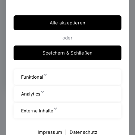
26.02.2026
Wie sieht gute Führung in der
Pflege von morgen aus? Eine Antwort darauf
Alle akzeptieren
gibt Borislav Bačić: Der Student des
berufsbegleitenden Bachelorstudiengangs
Pflegemanagement an der OTH Regensburg
oder
wurde beim Pflegemanagement Award 2026
mit dem zweiten Platz als „Nachwuchs-
Speichern & Schließen
Pflegemanager:in des Jahres“
ausgezeichnet.
Funktional
Analytics
Mit seiner hohen fachlichen und sozialen Kompetenz,
seinem ausgeprägten Führungstalent sowie seiner
Externe Inhalte
Krisenfestigkeit im anspruchsvollen Pflegealltag
überzeugte Bačić die Jury. Vergeben wird die
Auszeichnung vom Bundesverband
Impressum
|
Datenschutz