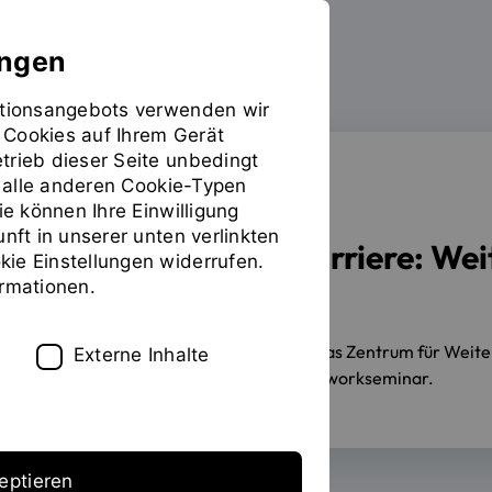
ungen
mationsangebots verwenden wir
 Cookies auf Ihrem Gerät
trieb dieser Seite unbedingt
ür alle anderen Cookie-Typen
STUDIENANGEBOT
ie können Ihre Einwilligung
unft in unserer unten verlinkten
Impulse für die Karriere: W
ie Einstellungen widerrufen.
ormationen.
Regensburg
30.04.2026
Im Mai veranstaltet das Zentrum für We
Externe Inhalte
Studium und ein spannendes Afterworkseminar.
eptieren