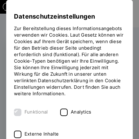
Datenschutzeinstellungen
Zur Bereitstellung dieses Informationsangebots
verwenden wir Cookies. Laut Gesetz können wir
Cookies auf Ihrem Gerät speichern, wenn diese
für den Betrieb dieser Seite unbedingt
erforderlich sind (funktional). Für alle anderen
STUDIENANGEBOT
Cookie-Typen benötigen wir Ihre Einwilligung.
Sie können Ihre Einwilligung jederzeit mit
Mehr Wissen für
Wirkung für die Zukunft in unserer unten
verlinkten Datenschutzerklärung in den Cookie
bessere Pflege: Neuer
Einstellungen widerrufen. Dort finden Sie auch
Studiengang setzt auf
weitere Informationen.
evidenzbasierte Praxis
Funktional
Analytics
01.04.2026
Der berufsbegleitende
Bachelorstudiengang Evidence Based
Externe Inhalte
Practice Pflege ist an der OTH Regensburg