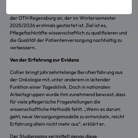
Genau hier setzt der neue Bachelorstudiengang an
der OTH Regensburg an, der im Wintersemester
2025/2026 erstmals gestartet ist. Ziel ist es,
Pflegefachkräfte wissenschaftlich zu qualifizieren und
die Qualität der Patientenversorgung nachhaltig zu
verbessern.
Von der Erfahrung zur Evidenz
Collier bringt jahrzehntelange Berufserfahrung aus
der Onkologie mit, unter anderem in leitender
Funktion einer Tagesklinik. Doch in nationalen
Arbeitsgruppen wurde ihm zunehmend bewusst, dass
für viele pflegerische Fragestellungen die
wissenschaftliche Methodik fehlt. „Wenn es darum
geht, neue Versorgungsmodelle zu entwickeln, reicht
Erfahrung allein nicht mehr aus“, erklärt er.
Der Studiengang vermittelt genau diese