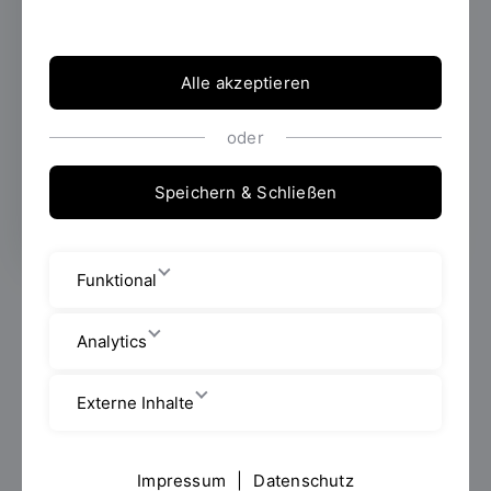
erfolgreich gestartet. Er qualifiziert
erfahrene Pflegefachkräfte wissenschaftlich
und stärkt fundierte, auf wissenschaftlichen
Alle akzeptieren
Erkenntnissen basierende Entscheidungen
im Berufsalltag. Zwei Pflegende erzählen aus
oder
ihrem Klinikalltag und wie das Studium ihre
Arbeit bereichert.
Speichern & Schließen
Funktional
Ist die Patientin heute stabil genug für die Therapie?
Entscheidungen wie diese trifft Gerald Collier seit
Analytics
vielen Jahren aus Erfahrung. Doch immer häufiger
stellt er sich die Frage: Lässt sich das auch
Externe Inhalte
wissenschaftlich belegen? „Vieles basiert auf Routine
und Abstimmung im Team, aber wir müssen stärker
evidenzbasiert arbeiten“, sagt der 53-jährige Pfleger
Impressum
|
Datenschutz
vom Universitätsklinikum Regensburg (UKR).