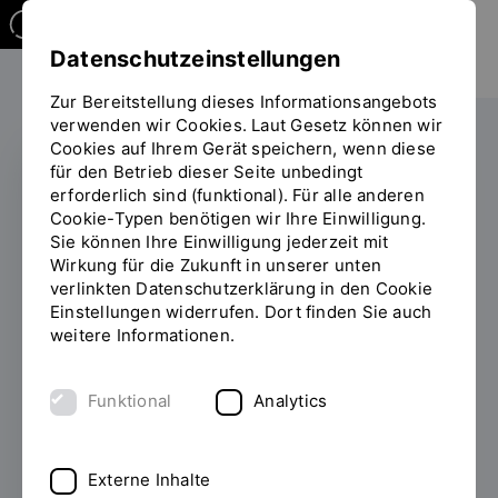
Datenschutzeinstellungen
Zur Bereitstellung dieses Informationsangebots
verwenden wir Cookies. Laut Gesetz können wir
Cookies auf Ihrem Gerät speichern, wenn diese
für den Betrieb dieser Seite unbedingt
erforderlich sind (funktional). Für alle anderen
HOCHSCHULZERTIFIKAT
Cookie-Typen benötigen wir Ihre Einwilligung.
Sie können Ihre Einwilligung jederzeit mit
Unsere
Wirkung für die Zukunft in unserer unten
verlinkten Datenschutzerklärung in den Cookie
berufsbegleitenden
Einstellungen widerrufen. Dort finden Sie auch
Hochschulzertifikate
weitere Informationen.
im Überblick
Funktional
Analytics
25.07.2025
Egal ob künstliche Intelligenz,
betriebliches Gesundheitsmanagement oder
Externe Inhalte
Prozessoptimierung – mit den kompakten