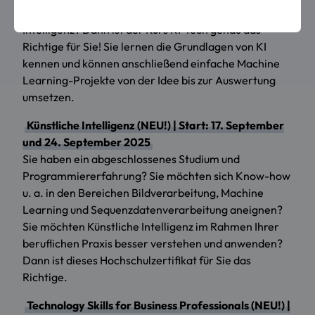
und interessieren sich für das Thema Künstliche
Intelligenz? Dann ist der Kurs KI-tech genau das
Richtige für Sie! Sie lernen die Grundlagen von KI
kennen und können anschließend einfache Machine
Learning-Projekte von der Idee bis zur Auswertung
umsetzen.
Künstliche Intelligenz (NEU!) | Start: 17. September
und 24. September 2025
Sie haben ein abgeschlossenes Studium und
Programmiererfahrung? Sie möchten sich Know-how
u. a. in den Bereichen Bildverarbeitung, Machine
Learning und Sequenzdatenverarbeitung aneignen?
Sie möchten Künstliche Intelligenz im Rahmen Ihrer
beruflichen Praxis besser verstehen und anwenden?
Dann ist dieses Hochschulzertifikat für Sie das
Richtige.
Technology Skills for Business Professionals (NEU!) |