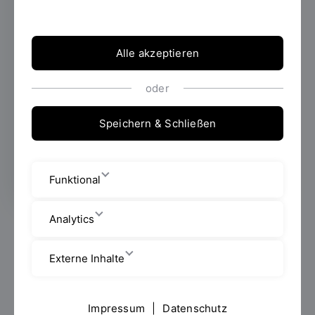
berufsbegleitenden Zertifikatskursen der
OTH Regensburg bilden Sie sich
themenspezifisch weiter und machen sich fit
Alle akzeptieren
für die Zukunft. Alle Zertifikatskurse sind
wissenschaftlich fundiert und praxisnah –
oder
der Anwendungsbezug ist garantiert. Bei
Abschluss des jeweiligen Kurses erwerben
Speichern & Schließen
Sie ECTS-Punkte, die Sie sich auf ein späteres
Studium anrechnen lassen können.
Funktional
Analytics
Digitale Kompetenz & KI
Externe Inhalte
KI-tech (NEU!) | Start: 23. Januar 2026
Sie haben kein abgeschlossenes Studium, aber
Impressum
|
Datenschutz
praktische Erfahrung als Technikerin oder Techniker