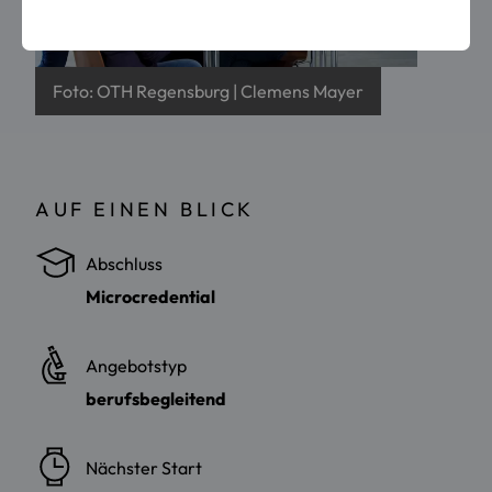
Foto: OTH Regensburg | Clemens Mayer
AUF EINEN BLICK
Abschluss
Microcredential
Angebotstyp
berufsbegleitend
Nächster Start