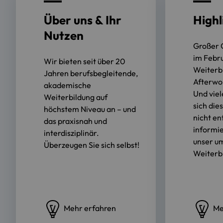
Über uns & Ihr
Highl
Nutzen
Großer 
im Febr
Wir bieten seit über 20
Weiterb
Jahren berufsbegleitende,
Afterwo
akademische
Und viel
Weiterbildung auf
sich die
höchstem Niveau an – und
nicht e
das praxisnah und
informie
interdisziplinär.
unser u
Überzeugen Sie sich selbst!
Weiterb
Mehr erfahren
Me