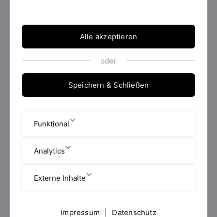
Im modernen Berufsleben entstehen auch bei Nicht-
ITlerinnen und Nicht-ITlern immer mehr
Berührungspunkte mit neuen Technologien. Sie haben
Alle akzeptieren
keinen IT-Hintergrund, möchten nun aber verstehen,
wie KI, Softwareentwicklung, Internet of Things & Co.
funktionieren? In diesem Kurs erwerben Sie
oder
sogenannte "Future Skills" und ein tieferes
Verständnis für aktuelle Digitalisierungsthemen – im
Speichern & Schließen
Blended Learning Format und mit vielen praktischen
Übungen.
Funktional
Analytics
Externe Inhalte
Impressum
|
Datenschutz