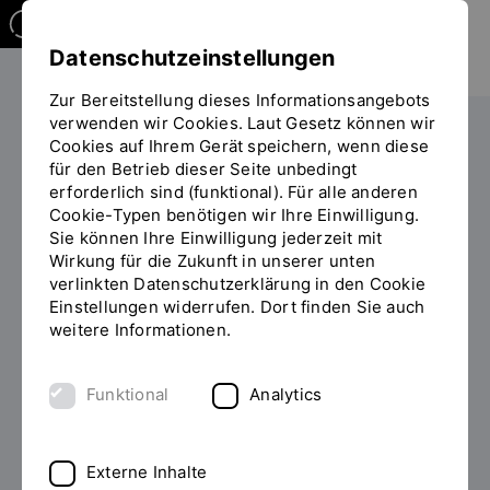
Datenschutzeinstellungen
Zur Bereitstellung dieses Informationsangebots
verwenden wir Cookies. Laut Gesetz können wir
Studieren
Cookies auf Ihrem Gerät speichern, wenn diese
Sie
für den Betrieb dieser Seite unbedingt
befinden
erforderlich sind (funktional). Für alle anderen
sich
Cookie-Typen benötigen wir Ihre Einwilligung.
auf
Sie können Ihre Einwilligung jederzeit mit
der
Wirkung für die Zukunft in unserer unten
MICROCREDENTIAL
Seite
INHALT
verlinkten Datenschutzerklärung in den Cookie
"Zusatzangebot
Einstellungen widerrufen. Dort finden Sie auch
Technology Skills for
(Detailansicht)"
weitere Informationen.
Business Professionals
berufsbegleitend
Funktional
Analytics
absolvieren
Externe Inhalte