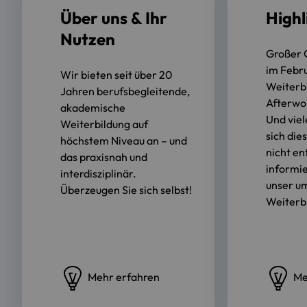
Über uns & Ihr
Highl
Nutzen
Großer 
im Febr
Wir bieten seit über 20
Weiterb
Jahren berufsbegleitende,
Afterwo
akademische
Und viel
Weiterbildung auf
sich die
höchstem Niveau an – und
nicht e
das praxisnah und
informie
interdisziplinär.
unser u
Überzeugen Sie sich selbst!
Weiterb
Mehr erfahren
Me