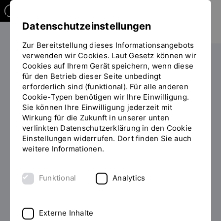
Datenschutzeinstellungen
Zur Bereitstellung dieses Informationsangebots
verwenden wir Cookies. Laut Gesetz können wir
Studieren
Cookies auf Ihrem Gerät speichern, wenn diese
Sie
für den Betrieb dieser Seite unbedingt
befinden
erforderlich sind (funktional). Für alle anderen
sich
Cookie-Typen benötigen wir Ihre Einwilligung.
auf
Sie können Ihre Einwilligung jederzeit mit
der
Wirkung für die Zukunft in unserer unten
HOCHSCHULZERTIFIKAT ODER
Seite
INHALT
verlinkten Datenschutzerklärung in den Cookie
MICROCREDENTIAL
"Zusatzangebot
Einstellungen widerrufen. Dort finden Sie auch
(Detailansicht)"
weitere Informationen.
KI-tech berufsbegleitend
absolvieren
Funktional
Analytics
Maschinelles Lernen bildet die Grundlage moderner
Externe Inhalte
Künstlicher Intelligenz und revolutioniert zahlreiche