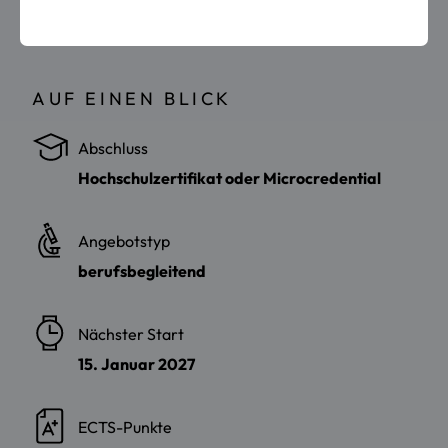
AUF EINEN BLICK
Abschluss
Hochschulzertifikat oder Microcredential
Angebotstyp
berufsbegleitend
Nächster Start
15. Januar 2027
ECTS-Punkte