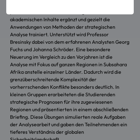
Ein besonderes Merkmal der Summer School ist der
praxisorientierte Ansatz des Programms, welcher die
akademischen Inhalte ergänzt und gezielt die
Anwendungen von Methoden der strategischen
Analyse trainiert. Unterstützt wird Professor
Bresinsky dabei von dem erfahrenen Analysten Georg
Fuchs und Johanna Schröder. Eine besondere
Neuerung im Vergleich zu den Vorjahren ist die
Analyse mit Fokus auf ganzen Regionen in Subsahara
Afrika anstelle einzelner Länder. Dadurch wird die
grenzüberschreitende Komplexität der
vorherrschenden Konflikte besonders deutlich. In
kleinen Gruppen erarbeiteten die Studierenden
strategische Prognosen für ihre zugewiesenen
Regionen und präsentierten in einem abschließenden
Briefing. Diese Übungen simulierten reale Aufgaben
der Analysearbeit und gaben den Teilnehmenden ein
tieferes Verständnis der globalen
Sicherheitslandschaft.