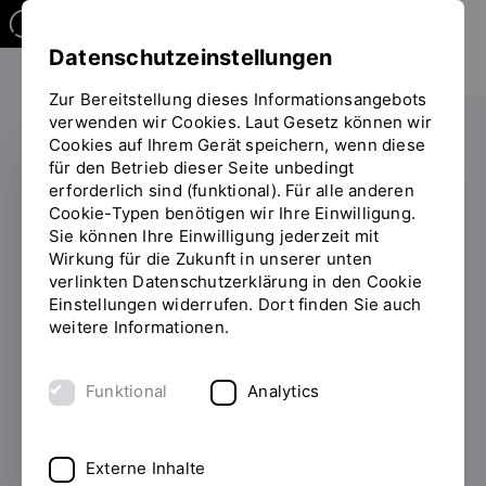
Datenschutzeinstellungen
Zur Bereitstellung dieses Informationsangebots
verwenden wir Cookies. Laut Gesetz können wir
Cookies auf Ihrem Gerät speichern, wenn diese
für den Betrieb dieser Seite unbedingt
erforderlich sind (funktional). Für alle anderen
FAKULTÄT FÜR ANGEWANDTE
Cookie-Typen benötigen wir Ihre Einwilligung.
NATUR- UND
Sie können Ihre Einwilligung jederzeit mit
KULTURWISSENSCHAFTEN
Wirkung für die Zukunft in unserer unten
verlinkten Datenschutzerklärung in den Cookie
Zehn Jahre Summer
Einstellungen widerrufen. Dort finden Sie auch
weitere Informationen.
School „Strategic
Intelligence Analysis“
Funktional
Analytics
21.08.2024
Externe Inhalte