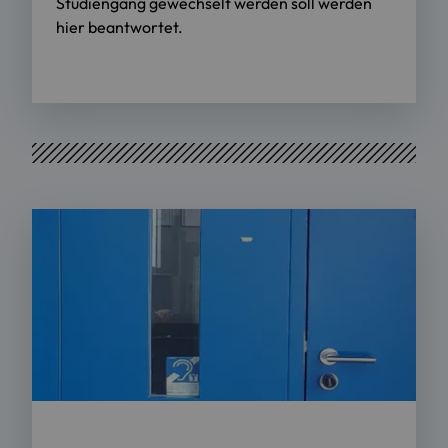
Studiengang gewechselt werden soll werden
hier beantwortet.
Foto: OTH Regensburg/Andrea März-Bäuml