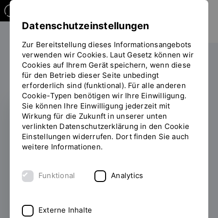
Datenschutzeinstellungen
Zur Bereitstellung dieses Informationsangebots
verwenden wir Cookies. Laut Gesetz können wir
Die OTH
Einrichtungen
Cookies auf Ihrem Gerät speichern, wenn diese
für den Betrieb dieser Seite unbedingt
Sie
Allgemeine Studienberatung
erforderlich sind (funktional). Für alle anderen
befinden
Cookie-Typen benötigen wir Ihre Einwilligung.
sich
Sie können Ihre Einwilligung jederzeit mit
auf
Wirkung für die Zukunft in unserer unten
der
VOR UND WÄHREND DES
verlinkten Datenschutzerklärung in den Cookie
Seite
Einstellungen widerrufen. Dort finden Sie auch
STUDIUMS
"Allgemeine
weitere Informationen.
Studienberatung"
Allgemeine
Studienberatung
Funktional
Analytics
Die Allgemeine Studienberatung
Externe Inhalte
berät persönlich, vertraulich