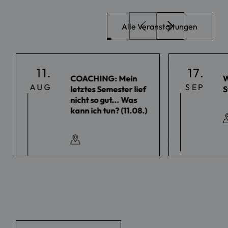
Alle Veranstaltungen
11.
17.
COACHING: Mein
W
AUG
SEP
letztes Semester lief
S
nicht so gut... Was
kann ich tun? (11.08.)