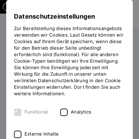
Datenschutzeinstellungen
Zur Bereitstellung dieses Informationsangebots
verwenden wir Cookies. Laut Gesetz können wir
Die OTH
Einrichtungen
Cookies auf Ihrem Gerät speichern, wenn diese
für den Betrieb dieser Seite unbedingt
Allgemeine Studienberatung
erforderlich sind (funktional). Für alle anderen
Sie
Funktionsträgerinnen und Funktionsträger in den
Cookie-Typen benötigen wir Ihre Einwilligung.
befinden
Fakultäten
Sie können Ihre Einwilligung jederzeit mit
sich
Wirkung für die Zukunft in unserer unten
auf
verlinkten Datenschutzerklärung in den Cookie
der
Funktionsträgerinnen und
Einstellungen widerrufen. Dort finden Sie auch
Seite
weitere Informationen.
"Funktionsträgerinnen
Funktionsträger
und
Funktionsträger
Funktional
Analytics
in
Jede Fakultät hat Funktionsträgerinnen und
den
Funktionsträger, die organisatorische Aufgaben in der
Fakultäten"
Fakultät übernehmen:
Externe Inhalte