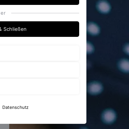
er
& Schließen
Datenschutz