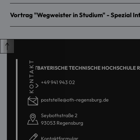
Vortrag "Wegweister in Studium" - Spezial In
KONTAKT
OSTBAYERISCHE TECHNISCHE HOCHSCHULE 
+49 941 943 02
poststelle@oth-regensburg.de
Seybothstraße 2
93053 Regensburg
Kontaktformular