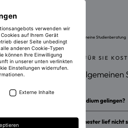
ungen
mationsangebots verwenden wir
 Cookies auf Ihrem Gerät
Die OTH
Einrichtungen
Allgemeine Studienberatung
Sie
trieb dieser Seite unbedingt
befinden
ür alle anderen Cookie-Typen
sich
ie können Ihre Einwilligung
ALLE ANGEBOTE SIND FÜR SIE KOS
auf
unft in unserer unten verlinkten
der
ie Einstellungen widerrufen.
Seite
Alle Angebote der Allgemeinen 
ormationen.
"Kurse
der
Allgemeinen
Externe Inhalte
Studienberatung"
COACHING: Wie kann ein Studium gelingen?
COACHING: Mein letztes Semester lief nicht so
eptieren