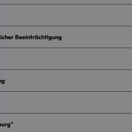
icher Beeinträchtigung
ng
burg"