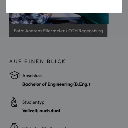
Foto: Andreas Ellermeier / OTH Regensburg
AUF EINEN BLICK
Abschluss
Bachelor of Engineering (B.Eng.)
Studientyp
Vollzeit, auch dual