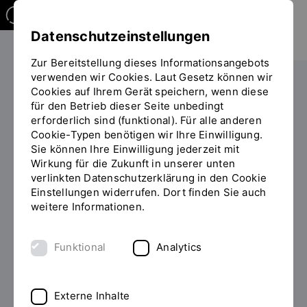
Datenschutzeinstellungen
Zur Bereitstellung dieses Informationsangebots
verwenden wir Cookies. Laut Gesetz können wir
Studieren
Studiengangübersicht
Cookies auf Ihrem Gerät speichern, wenn diese
Sie
für den Betrieb dieser Seite unbedingt
befinden
erforderlich sind (funktional). Für alle anderen
sich
Cookie-Typen benötigen wir Ihre Einwilligung.
auf
Sie können Ihre Einwilligung jederzeit mit
der
Wirkung für die Zukunft in unserer unten
BACHELOR OF ENGINEERING
Seite
verlinkten Datenschutzerklärung in den Cookie
(B.ENG.)
"Detailansicht"
Einstellungen widerrufen. Dort finden Sie auch
weitere Informationen.
Digital Engineering im
Maschinenbau studieren
Funktional
Analytics
Ingenieurinnen und Ingenieure im Bereich Digital
Externe Inhalte
Engineering sind an der Schnittstelle zwischen