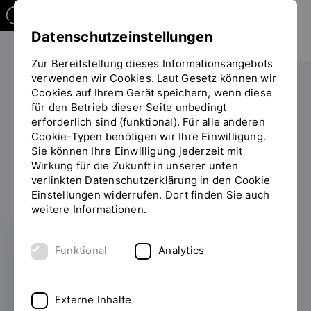
Datenschutzeinstellungen
Zur Bereitstellung dieses Informationsangebots
verwenden wir Cookies. Laut Gesetz können wir
Die OTH
Jobs und Karriere
Cookies auf Ihrem Gerät speichern, wenn diese
für den Betrieb dieser Seite unbedingt
Abteilung Personal
Referat Personalentwicklung
erforderlich sind (funktional). Für alle anderen
Personalintegration und -bindung
Cookie-Typen benötigen wir Ihre Einwilligung.
Sie
Online-Portal für Neuberufene
Sie können Ihre Einwilligung jederzeit mit
befinden
Wirkung für die Zukunft in unserer unten
sich
Mitgestalten & Weiterentwickeln
verlinkten Datenschutzerklärung in den Cookie
auf
Einstellungen widerrufen. Dort finden Sie auch
der
weitere Informationen.
Seite
INHALT
"Mitgestalten
&
Funktional
Analytics
Mitgestalten &
Weiterentwickeln"
Weiterentwickeln
Externe Inhalte