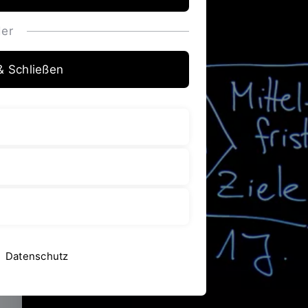
er
& Schließen
Datenschutz