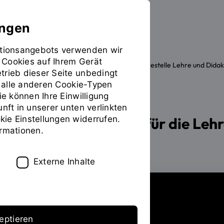
ungen
mationsangebots verwenden wir
 Cookies auf Ihrem Gerät
Die OTH
Einrichtungen
Servicestelle Lehre und Didak
Sie
trieb dieser Seite unbedingt
befinden
ür alle anderen Cookie-Typen
sich
ie können Ihre Einwilligung
auf
unft in unserer unten verlinkten
der
ie Einstellungen widerrufen.
Medienproduktion für die Leh
Seite
INHALT
ormationen.
"Medienproduktion
und
Verleih"
Externe Inhalte
eptieren