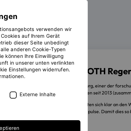
ungen
mationsangebots verwenden wir
 Cookies auf Ihrem Gerät
Forschen
Sie
trieb dieser Seite unbedingt
befinden
ür alle anderen Cookie-Typen
sich
INHALT
ie können Ihre Einwilligung
auf
unft in unserer unten verlinkten
der
Forschung an der OTH Rege
ie Einstellungen widerrufen.
Seite
ormationen.
"Forschen"
Willkommen an der OTH Regensburg, einer der forschun
Forschungsschwerpunkte und dürfen seit 2013 (zusamm
Externe Inhalte
Unsere Forschungsaktivitäten richten sich klar an den
Ebenen wesentliche Innovations­impulse. Damit dies so 
eptieren