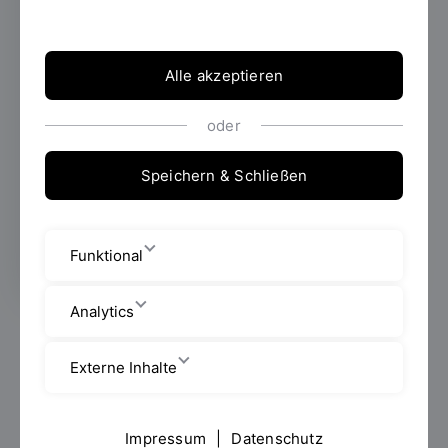
Sie haben es ganz eilig? Dann springen
Alle akzeptieren
Sie doch gleich zu den Quicklinks rund
oder
um unsere digitalen Services für
Studierende.
Speichern & Schließen
Zu den Quicklinks
Funktional
Analytics
Externe Inhalte
Impressum
|
Datenschutz