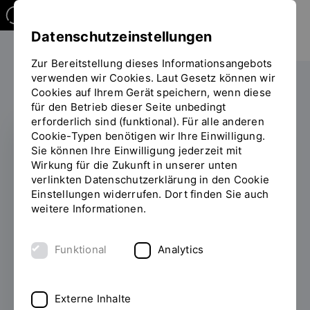
Datenschutzeinstellungen
Zur Bereitstellung dieses Informationsangebots
verwenden wir Cookies. Laut Gesetz können wir
Studieren
Im Studium
Cookies auf Ihrem Gerät speichern, wenn diese
Sie
für den Betrieb dieser Seite unbedingt
befinden
erforderlich sind (funktional). Für alle anderen
sich
Cookie-Typen benötigen wir Ihre Einwilligung.
auf
Sie können Ihre Einwilligung jederzeit mit
der
Studieren an der OTH
Wirkung für die Zukunft in unserer unten
Seite
verlinkten Datenschutzerklärung in den Cookie
Regensburg
"Im
Einstellungen widerrufen. Dort finden Sie auch
Studium"
weitere Informationen.
Ihre Prüfungen absolvieren müssen Sie zwar
ganz alleine. Bei allem anderen helfen wir
Funktional
Analytics
Ihnen! Auf dieser Seite haben wir deshalb
alle wichtigen Anlaufstellen, Services und
Formalitäten für Sie versammelt.
Externe Inhalte