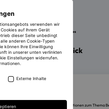
ungen
mationsangebots verwenden wir
 Cookies auf Ihrem Gerät
Studieren
Im Studium
Formales
Sie
trieb dieser Seite unbedingt
befinden
ür alle anderen Cookie-Typen
sich
ie können Ihre Einwilligung
Formales im Überblick
auf
unft in unserer unten verlinkten
der
ie Einstellungen widerrufen.
Seite
ormationen.
"Formales"
Externe Inhalte
Beurlaubung
Hier erhalten Sie alle Informationen zum Thema 
eptieren