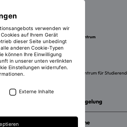
ungen
mationsangebots verwenden wir
 Cookies auf Ihrem Gerät
Die OTH
Einrichtungen
IT-Zentrum
Sie
trieb dieser Seite unbedingt
befinden
ür alle anderen Cookie-Typen
sich
ie können Ihre Einwilligung
IT für Studierende
auf
unft in unserer unten verlinkten
der
ie Einstellungen widerrufen.
Seite
Hier finden Sie Services, die das IT-Zentrum für Studiere
ormationen.
"Service
für
Studierende"
Externe Inhalte
Benutzerordnung, Betriebsregelung
Campusmanagement-Systeme
eptieren