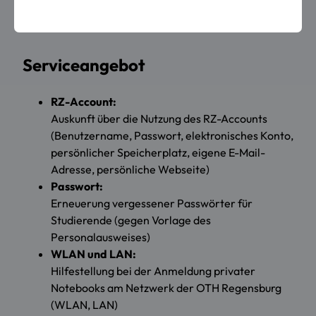
Raum S041
Serviceangebot
RZ-Account:
Auskunft über die Nutzung des RZ-Accounts
(Benutzername, Passwort, elektronisches Konto,
persönlicher Speicherplatz, eigene E-Mail-
Adresse, persönliche Webseite)
Passwort:
Erneuerung vergessener Passwörter für
Studierende (gegen Vorlage des
Personalausweises)
WLAN und LAN:
Hilfestellung bei der Anmeldung privater
Notebooks am Netzwerk der OTH Regensburg
(WLAN, LAN)