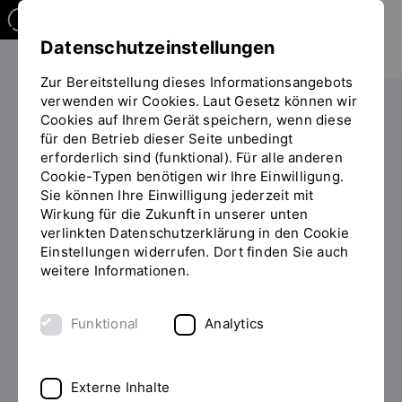
Datenschutzeinstellungen
Zur Bereitstellung dieses Informationsangebots
verwenden wir Cookies. Laut Gesetz können wir
Die OTH
Einrichtungen
IT-Zentrum
Cookies auf Ihrem Gerät speichern, wenn diese
Sie
für den Betrieb dieser Seite unbedingt
befinden
erforderlich sind (funktional). Für alle anderen
sich
Cookie-Typen benötigen wir Ihre Einwilligung.
auf
Sie können Ihre Einwilligung jederzeit mit
der
Support für Studierende
Wirkung für die Zukunft in unserer unten
Seite
verlinkten Datenschutzerklärung in den Cookie
"Infostand"
Einstellungen widerrufen. Dort finden Sie auch
Im Oktober 2006 wurde der Infostand als
weitere Informationen.
gemeinsame Support-Anlaufstelle mit der Uni
Regensburg gegründet. Im Zuge der
Funktional
Analytics
Systemumstellungen der beiden Einrichtungen wurde
im Oktober 2012 der OTH-Infostand vom Uni-
Infostand getrennt. Im März 2023 ist der Infostand
Externe Inhalte
jetzt in den Raum S041 gezogen.