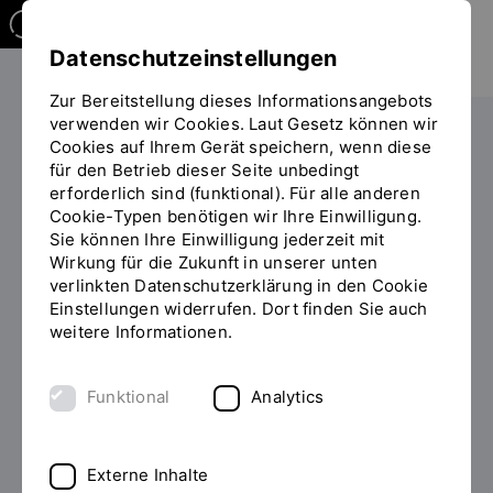
Datenschutzeinstellungen
Zur Bereitstellung dieses Informationsangebots
verwenden wir Cookies. Laut Gesetz können wir
Studieren
Studiengangübersicht
Cookies auf Ihrem Gerät speichern, wenn diese
Sie
für den Betrieb dieser Seite unbedingt
befinden
erforderlich sind (funktional). Für alle anderen
sich
Cookie-Typen benötigen wir Ihre Einwilligung.
auf
Sie können Ihre Einwilligung jederzeit mit
der
Wirkung für die Zukunft in unserer unten
BACHELOR OF ENGINEERING
Seite
INHALT
verlinkten Datenschutzerklärung in den Cookie
(B.ENG.)
"Detailansicht"
Einstellungen widerrufen. Dort finden Sie auch
weitere Informationen.
Systemtechnik
berufsbegleitend studieren
Funktional
Analytics
Erwerben Sie berufsbegleitend ein breites
Externe Inhalte
Ingenieurverständnis über die Disziplinen