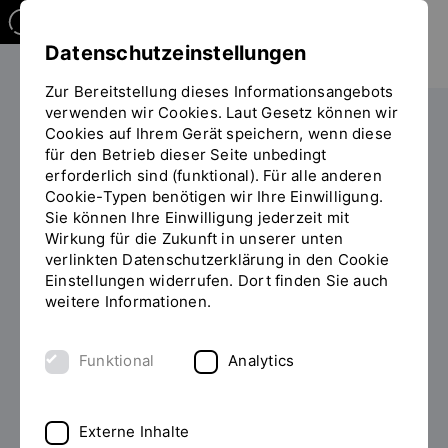
Datenschutzeinstellungen
Zur Bereitstellung dieses Informationsangebots
verwenden wir Cookies. Laut Gesetz können wir
Studieren
Studiengangübersicht
Cookies auf Ihrem Gerät speichern, wenn diese
Sie
für den Betrieb dieser Seite unbedingt
befinden
erforderlich sind (funktional). Für alle anderen
sich
Cookie-Typen benötigen wir Ihre Einwilligung.
auf
Sie können Ihre Einwilligung jederzeit mit
der
Wirkung für die Zukunft in unserer unten
MASTER OF ENGINEERING
Seite
INHALT
verlinkten Datenschutzerklärung in den Cookie
(M.ENG.)
"Detailansicht"
Einstellungen widerrufen. Dort finden Sie auch
weitere Informationen.
Informationstechnologie
berufsbegleitend studieren
Funktional
Analytics
Künstliche Intelligenz, Cloud Computing
Externe Inhalte
oder Cybersecurity – unser berufsbegleitender