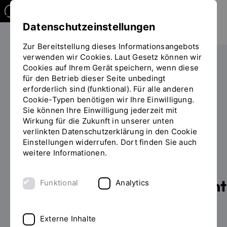
Datenschutzeinstellungen
Zur Bereitstellung dieses Informationsangebots
verwenden wir Cookies. Laut Gesetz können wir
Studieren
Cookies auf Ihrem Gerät speichern, wenn diese
Sie
für den Betrieb dieser Seite unbedingt
befinden
erforderlich sind (funktional). Für alle anderen
sich
Cookie-Typen benötigen wir Ihre Einwilligung.
auf
Sie können Ihre Einwilligung jederzeit mit
der
Wirkung für die Zukunft in unserer unten
MODUL
Seite
INHALT
verlinkten Datenschutzerklärung in den Cookie
"Zusatzangebot
Einstellungen widerrufen. Dort finden Sie auch
Module aus dem Master
(Detailansicht)"
weitere Informationen.
Leitung und
Kommunikationsmanagement
Funktional
Analytics
berufsbegleitend
absolvieren
Externe Inhalte