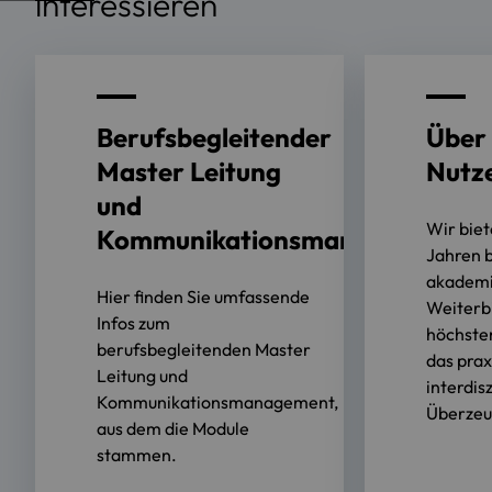
interessieren
Berufsbegleitender
Über 
Master Leitung
Nutz
und
Wir biet
Kommunikationsmanagement
Jahren 
akadem
Hier finden Sie umfassende
Weiterb
Infos zum
höchste
berufsbegleitenden Master
das prax
Leitung und
interdisz
Kommunikationsmanagement,
Überzeug
aus dem die Module
stammen.