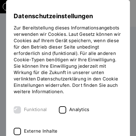
Datenschutzeinstellungen
Zur Bereitstellung dieses Informationsangebots
verwenden wir Cookies. Laut Gesetz können wir
Studieren
Studiengangübersicht
Cookies auf Ihrem Gerät speichern, wenn diese
Sie
für den Betrieb dieser Seite unbedingt
befinden
erforderlich sind (funktional). Für alle anderen
sich
Cookie-Typen benötigen wir Ihre Einwilligung.
auf
Sie können Ihre Einwilligung jederzeit mit
der
Wirkung für die Zukunft in unserer unten
MASTER OF SCIENCE (M.SC.)
Seite
INHALT
verlinkten Datenschutzerklärung in den Cookie
"Detailansicht"
Einstellungen widerrufen. Dort finden Sie auch
Maschinenbau studieren
weitere Informationen.
Der Maschinenbau als universelle Ingenieurdisziplin
Funktional
Analytics
generiert technische Lösungen für viele Bereiche, so
auch für wichtige Zukunftsfragen im Hinblick auf
Energie, Umwelt, Digitalisierung und Mobilität.
Externe Inhalte
Maschinenbauingenieurinnen und -ingenieure