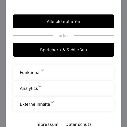
entwickeln simulationsgestützt, ausgehend von der
Ideenfindung bis zur technischen Umsetzung, z.B.
Energieanlagen oder Produktionsmaschinen.
Alle akzeptieren
Info zur Bewerbung
oder
Speichern & Schließen
Funktional
Analytics
Externe Inhalte
Impressum
|
Datenschutz
Foto: Andreas Ellermeier / OTH Regensburg