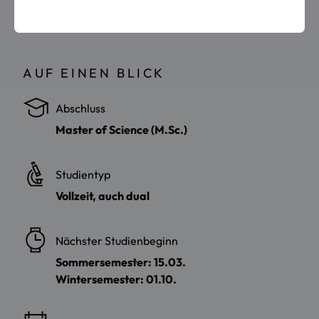
AUF EINEN BLICK
Abschluss
Master of Science (M.Sc.)
Studientyp
Vollzeit, auch dual
Nächster Studienbeginn
Sommersemester: 15.03.
Wintersemester: 01.10.