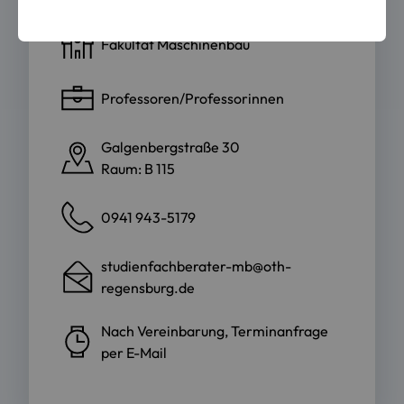
Fakultät Maschinenbau
Professoren/Professorinnen
Galgenbergstraße 30
Raum: B 115
0941 943-5179
studienfachberater-mb@oth-
regensburg.de
Nach Vereinbarung, Terminanfrage
per E-Mail