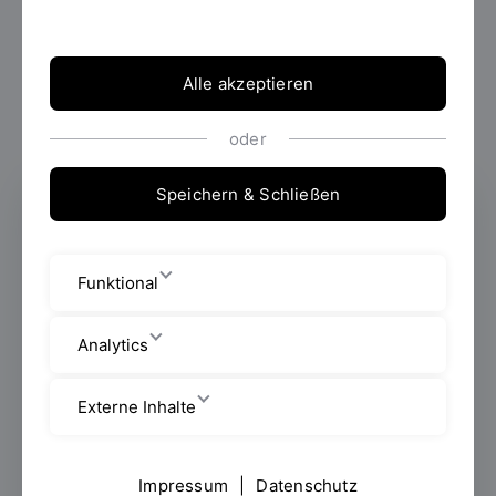
Alle akzeptieren
oder
Speichern & Schließen
Studienfachberater Bachelor /
Master Maschinenbau
Fachliche Beratung für Studiengänge
Funktional
Bachelor/Master Maschinenbau
Bei prüfungsrechtlichen Fragen
Analytics
wenden Sie sich bitte an das
Referat
Prüfungen und Praktikum
.
Externe Inhalte
Bei Fragen zur Zulassung
(insbesondere zur Sprachqualifikation)
wenden Sie sich bitte an das
Referat
Impressum
|
Datenschutz
Zulassung und Organisation
.