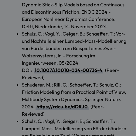
Dynamic Stick-Slip Models based on Continuous
and Discontinuous Friction, ENOC 2024 -
European Nonlinear Dynamics Conference.
Delft, Niederlande, 14. November 2024
Schulz, C.; Vogl, Y.; Geiger, B.; Schaeffer, T.: Vor-
und Nachteile einer Lumped-Mass-Modellierung
von Förderbändern am Beispiel eines Zwei-
Walzensystems, In – Forschung im
Ingenieurwesen, 05/2024
DOI:
10.1007/s10010-024-00736-4
(Peer-
Reviewed)
Schuderer, M.; Rill, G.; Schaeffer, T.; Schulz, C.:
Friction Modeling from a Practical Point of View,
Multibody System Dynamics. Springer Nature.
2024
https://rdcu.be/dDRJ0
(Peer-
Reviewed)
Schulz, C.; Vogl, Y.; Geiger, B.; Schaeffer, T.:
Lumped-Mass-Modellierung von Förderbändern
am Beispiel eines Zwei-Walzensystems mit