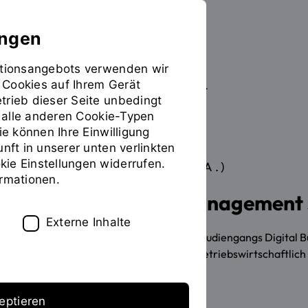
ungen
mationsangebots verwenden wir
 Cookies auf Ihrem Gerät
Studieren
Studiengangübersicht
Sie
trieb dieser Seite unbedingt
befinden
ür alle anderen Cookie-Typen
sich
ie können Ihre Einwilligung
auf
unft in unserer unten verlinkten
der
ie Einstellungen widerrufen.
BACHELOR OF ARTS (B.A.)
Seite
INHALT
ormationen.
"Detailansicht"
Digital Business Management 
Externe Inhalte
Als Absolventin oder Absolvent des Studiengangs Digital 
technische Lösungen, können diese betriebswirtschaftlich
eptieren