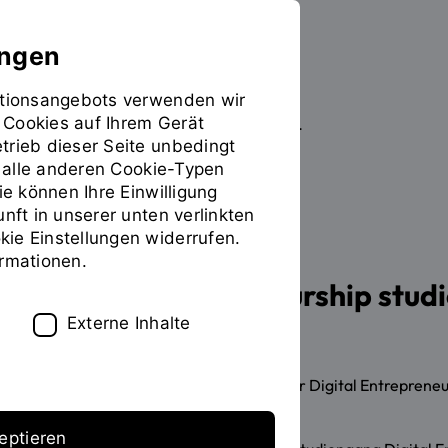
ungen
mationsangebots verwenden wir
 Cookies auf Ihrem Gerät
Studieren
Studiengangübersicht
Sie
trieb dieser Seite unbedingt
befinden
ür alle anderen Cookie-Typen
sich
ie können Ihre Einwilligung
auf
unft in unserer unten verlinkten
der
ie Einstellungen widerrufen.
MASTER OF ARTS (M.A.)
Seite
INHALT
ormationen.
"Detailansicht"
Digital Entrepreneurship stud
Externe Inhalte
Die Informationsveranstaltung Master Digital Entreprene
eptieren