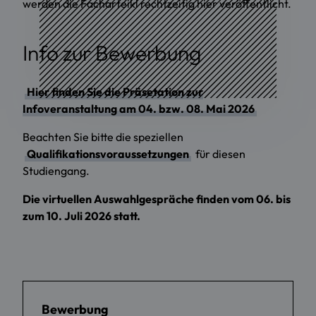
werden die Facharteikl rechtzeitig hier veröffentlicht.
Info zur Bewerbung
Hier finden Sie die Präsetation zur
Infoveranstaltung am 04. bzw. 08. Mai 2026
Beachten Sie bitte die speziellen
Qualifikationsvoraussetzungen
für diesen
Studiengang.
Die virtuellen Auswahlgespräche finden vom 06. bis
zum 10. Juli 2026 statt.
Bewerbung