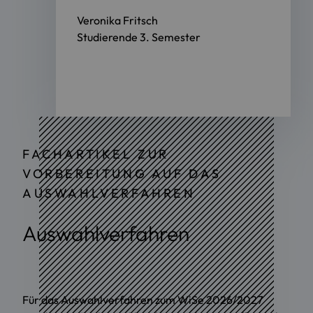
Veronika Fritsch
Studierende 3. Semester
FACHARTIKEL ZUR
VORBEREITUNG AUF DAS
AUSWAHLVERFAHREN
Auswahlverfahren
Für das Auswahlverfahren zum WiSe 2026/2027