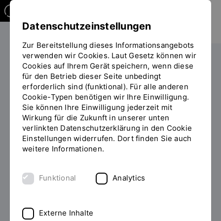
Datenschutzeinstellungen
Zur Bereitstellung dieses Informationsangebots
verwenden wir Cookies. Laut Gesetz können wir
Studieren
Studiengangübersicht
Cookies auf Ihrem Gerät speichern, wenn diese
Sie
für den Betrieb dieser Seite unbedingt
befinden
erforderlich sind (funktional). Für alle anderen
sich
Cookie-Typen benötigen wir Ihre Einwilligung.
auf
Sie können Ihre Einwilligung jederzeit mit
der
Wirkung für die Zukunft in unserer unten
MASTER OF ARTS (M.A.)
Seite
INHALT
verlinkten Datenschutzerklärung in den Cookie
"Detailansicht"
Einstellungen widerrufen. Dort finden Sie auch
Human Resource
weitere Informationen.
Management studieren
Funktional
Analytics
Human Ressources ist Ihr Thema? Unser kooperativer
Master Human Ressource Management deckt alle
Bereiche des Personalmanagements ab. Wir machen
Externe Inhalte