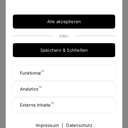
Sie fit für den Berufseinstieg als HR Business Partner,
Personalreferentin und Personalreferent, Human
Ressource Consultant oder Human Ressource
Alle akzeptieren
Specialist.
oder
Speichern & Schließen
KI-Studienberater
Sie sind sich unsicher, welcher Masterstudiengang zu
Funktional
Ihnen passt, oder haben weitere Fragen?
Dann testen Sie jetzt unseren
KI-Studienberater
Analytics
der Fakultät Business and Management.
Externe Inhalte
Info zur Bewerbung
Impressum
|
Datenschutz