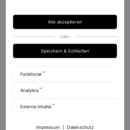
Dann sind Sie im Bachelorstudiengang Soziale Arbeit
genau richtig!
Alle akzeptieren
Info zur Bewerbung
oder
Speichern & Schließen
Funktional
Analytics
Externe Inhalte
Verschiedene Fensterformen auf
Impressum
|
Datenschutz
unterschiedlich farblichen Hausmauern..