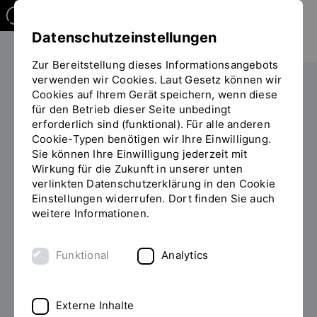
Datenschutzeinstellungen
Zur Bereitstellung dieses Informationsangebots
verwenden wir Cookies. Laut Gesetz können wir
Studieren
Studiengangübersicht
Cookies auf Ihrem Gerät speichern, wenn diese
Sie
für den Betrieb dieser Seite unbedingt
befinden
erforderlich sind (funktional). Für alle anderen
sich
Cookie-Typen benötigen wir Ihre Einwilligung.
auf
Sie können Ihre Einwilligung jederzeit mit
der
Wirkung für die Zukunft in unserer unten
BACHELOR OF ARTS (B.A.)
Seite
INHALT
verlinkten Datenschutzerklärung in den Cookie
"Detailansicht"
Einstellungen widerrufen. Dort finden Sie auch
Soziale Arbeit studieren
weitere Informationen.
Macht es Ihnen Freude, mit Menschen zu arbeiten?
Funktional
Analytics
Möchten Sie Menschen in schwierigen
Lebenssituationen und bei psycho-sozialen
Problemen unterstützen? Einen Beitrag zu mehr
Externe Inhalte
Lebensqualität und sozialer Gerechtigkeit leisten?