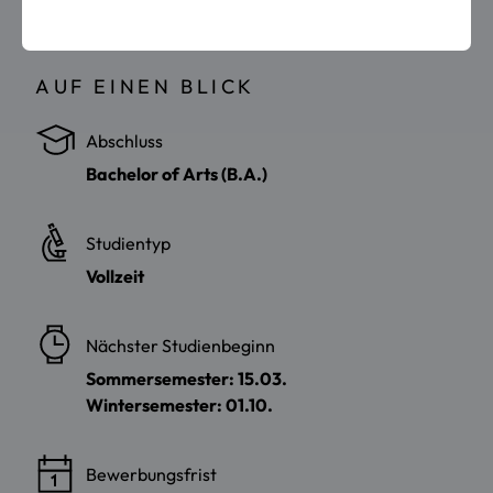
AUF EINEN BLICK
Abschluss
Bachelor of Arts (B.A.)
Studientyp
Vollzeit
Nächster Studienbeginn
Sommersemester: 15.03.
Wintersemester: 01.10.
Bewerbungsfrist