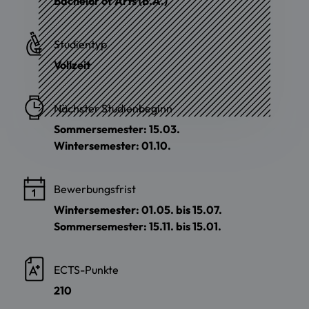
Bachelor of Arts (B.A.)
Studientyp
Vollzeit
Nächster Studienbeginn
Sommersemester: 15.03.
Wintersemester: 01.10.
Bewerbungsfrist
Wintersemester: 01.05. bis 15.07.
Sommersemester: 15.11. bis 15.01.
ECTS-Punkte
210