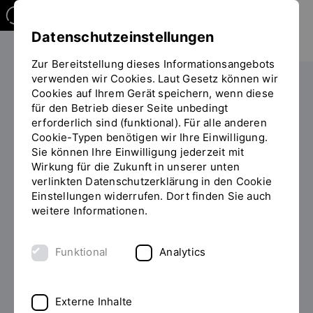
Datenschutzeinstellungen
Zur Bereitstellung dieses Informationsangebots
verwenden wir Cookies. Laut Gesetz können wir
Studieren
Studiengangübersicht
Cookies auf Ihrem Gerät speichern, wenn diese
Sie
für den Betrieb dieser Seite unbedingt
befinden
erforderlich sind (funktional). Für alle anderen
sich
Cookie-Typen benötigen wir Ihre Einwilligung.
auf
Sie können Ihre Einwilligung jederzeit mit
der
Wirkung für die Zukunft in unserer unten
BACHELOR OF SCIENCE (B.SC.)
Seite
INHALT
verlinkten Datenschutzerklärung in den Cookie
"Detailansicht"
Einstellungen widerrufen. Dort finden Sie auch
Mikrosystemtechnik
weitere Informationen.
studieren (auslaufend)
Funktional
Analytics
Eine Bewerbung für das erste Semester in diesem
Studiengang ist nicht mehr möglich.
Externe Inhalte
Der Studiengang wird ab dem Wintersemester