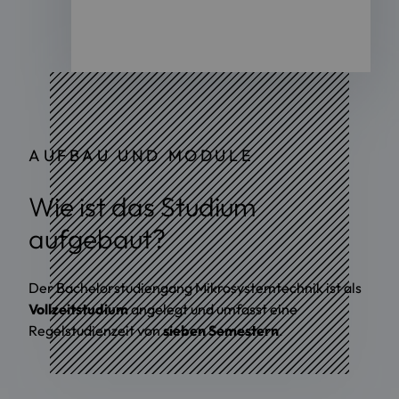
AUFBAU UND MODULE
Wie ist das Studium
aufgebaut?
Der Bachelorstudiengang Mikrosystemtechnik ist als
Vollzeitstudium
angelegt und umfasst eine
Regelstudienzeit von
sieben Semestern
.