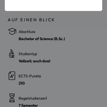
AUF EINEN BLICK
Abschluss
Bachelor of Science (B.Sc.)
Studientyp
Vollzeit, auch dual
ECTS-Punkte
210
Regelstudienzeit
7 Semester