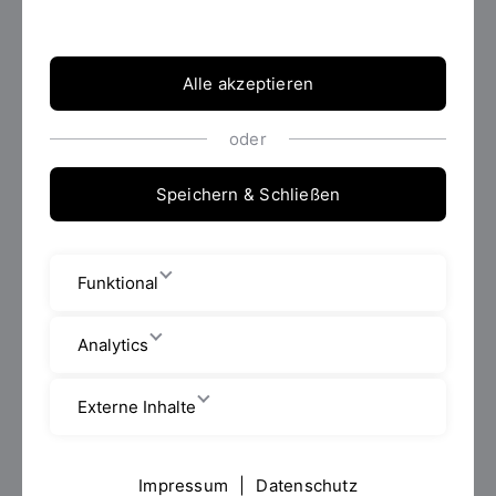
2026/2027 unter dem Namen
Angewandte
Naturwissenschaften
angeboten.
Alle akzeptieren
Keine Bewerbung mehr möglich!
oder
Speichern & Schließen
Funktional
Analytics
Externe Inhalte
Impressum
|
Datenschutz