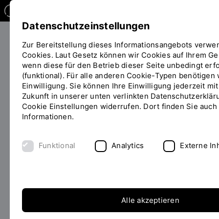
Datenschutzeinstellungen
Zur Bereitstellung dieses Informationsangebots verwe
Cookies. Laut Gesetz können wir Cookies auf Ihrem Ge
Studieren
Studiengangübersicht
wenn diese für den Betrieb dieser Seite unbedingt erfo
Sie
(funktional). Für alle anderen Cookie-Typen benötigen 
befinden
Einwilligung. Sie können Ihre Einwilligung jederzeit mi
sich
Zukunft in unserer unten verlinkten Datenschutzerklär
auf
Cookie Einstellungen widerrufen. Dort finden Sie auch
der
Informationen.
MASTER OF ENGINEERING
Seite
INHALT
(M.ENG.)
"Detailansicht"
Funktional
Analytics
Externe In
Electrical and Microsystems
Engineering studieren
Elektrotechnik und Mikrosystemtechnik sind die
Alle akzeptieren
tragenden Säulen dieses Masterstudiengangs. Die