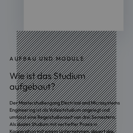
AUFBAU UND MODULE
Wie ist das Studium
aufgebaut?
Der Masterstudiengang Electrical and Microsystems
Engineering ist als Vollzeitstudium angelegt und
umfasst eine Regelstudienzeit von drei Semestern.
Als duales Studium mit vertiefter Praxis in
Kooperation mit einem Unternehmen, dauert das