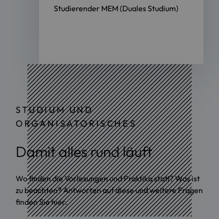
Studierender MEM (Duales Studium)
STUDIUM UND
ORGANISATORISCHES
Damit alles rund läuft
Wo finden die Vorlesungen und Praktika statt? Was ist
zu beachten? Antworten auf diese und weitere Fragen
finden Sie hier.