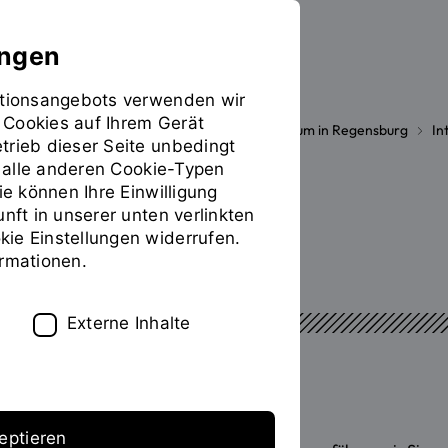
ungen
mationsangebots verwenden wir
 Cookies auf Ihrem Gerät
Studieren
International
Studium in Regensburg
In
Sie
trieb dieser Seite unbedingt
befinden
ür alle anderen Cookie-Typen
sich
ie können Ihre Einwilligung
VOR DER ANREISE
auf
unft in unserer unten verlinkten
der
ie Einstellungen widerrufen.
Bewerbung
Seite
ormationen.
"Bewerbung"
Externe Inhalte
Jetzt bewerben!
eptieren