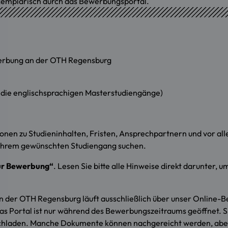
exemplarisch durch das Bewerbungsportal.
werbung an der OTH Regensburg
die englischsprachigen Masterstudiengänge)
onen zu Studieninhalten, Fristen, Ansprechpartnern und vor al
 Ihrem gewünschten Studiengang suchen.
zur Bewerbung“
. Lesen Sie bitte alle Hinweise direkt darunter, 
n der OTH Regensburg läuft ausschließlich über unser Online-B
Das Portal ist nur während des Bewerbungszeitraums geöffnet. 
ochladen. Manche Dokumente können nachgereicht werden, aber