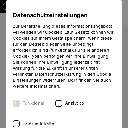
Datenschutzeinstellungen
Zur Bereitstellung dieses Informationsangebots
verwenden wir Cookies. Laut Gesetz können wir
Studieren
Studiengangübersicht
Cookies auf Ihrem Gerät speichern, wenn diese
Sie
für den Betrieb dieser Seite unbedingt
befinden
erforderlich sind (funktional). Für alle anderen
sich
Cookie-Typen benötigen wir Ihre Einwilligung.
auf
Sie können Ihre Einwilligung jederzeit mit
der
Wirkung für die Zukunft in unserer unten
MASTER OF SCIENCE (M.SC.)
Seite
INHALT
verlinkten Datenschutzerklärung in den Cookie
"Detailansicht"
Einstellungen widerrufen. Dort finden Sie auch
Physiotherapie studieren
weitere Informationen.
Sie möchten auf Ihren Bachelorabschluss aufbauen
Funktional
Analytics
und vertieft in Forschung und Theorie einsteigen? Sie
möchten sich beruflich weiterqualifizieren und streben
eine Position in Leitung, Forschung oder Lehre an?
Externe Inhalte
Dann studieren Sie unseren Masterstudiengang