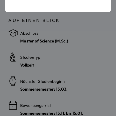
AUF EINEN BLICK
Abschluss
Master of Science (M.Sc.)
Studientyp
Vollzeit
Nächster Studienbeginn
Sommersemester: 15.03.
Bewerbungsfrist
Sommersemester: 15.11. bis 15.01.