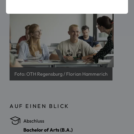
Foto: OTH Regensburg / Florian Hammerich
AUF EINEN BLICK
Abschluss
Bachelor of Arts (B.A.)