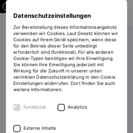
Datenschutzeinstellungen
Zur Bereitstellung dieses Informationsangebots
verwenden wir Cookies. Laut Gesetz können wir
Studieren
Studiengangübersicht
Cookies auf Ihrem Gerät speichern, wenn diese
Sie
für den Betrieb dieser Seite unbedingt
befinden
erforderlich sind (funktional). Für alle anderen
sich
Cookie-Typen benötigen wir Ihre Einwilligung.
auf
Sie können Ihre Einwilligung jederzeit mit
der
Wirkung für die Zukunft in unserer unten
BACHELOR OF ARTS (B.A.)
Seite
INHALT
verlinkten Datenschutzerklärung in den Cookie
"Detailansicht"
Einstellungen widerrufen. Dort finden Sie auch
Betriebswirtschaft
weitere Informationen.
studieren (auslaufend)
Funktional
Analytics
Eine Bewerbung für das erste Semester ist in diesem
Studiengang nicht mehr möglich.
Externe Inhalte
Der Studiengang wird seit dem Wintersemester