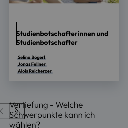
Foto: OTH Regensburg / Florian Hammerich
Studienbotschafterinnen und
Studienbotschafter
Selina Bögerl
Jonas Fellner
Alois Reicherzer
Vertiefung - Welche
Schwerpunkte kann ich
wählen?