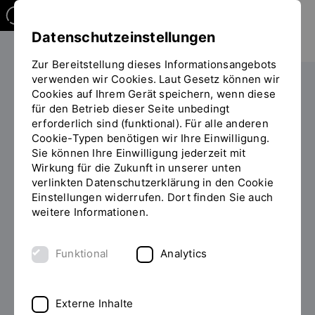
Datenschutzeinstellungen
Zur Bereitstellung dieses Informationsangebots
verwenden wir Cookies. Laut Gesetz können wir
Die OTH
Einrichtungen
Cookies auf Ihrem Gerät speichern, wenn diese
für den Betrieb dieser Seite unbedingt
Stabsstelle Nachhaltigkeit
Green Office
erforderlich sind (funktional). Für alle anderen
Förderung von Initiativen und Projektideen
Cookie-Typen benötigen wir Ihre Einwilligung.
Sie
Bereits geförderte Initiativen und Projekte
Sie können Ihre Einwilligung jederzeit mit
befinden
Wirkung für die Zukunft in unserer unten
sich
Zero Waste & Clean Ups
Zero Waste Aktionstag 2022
verlinkten Datenschutzerklärung in den Cookie
auf
Einstellungen widerrufen. Dort finden Sie auch
der
weitere Informationen.
Seite
Im Sommersemester 2022
"Zero
Waste
fand am 4. Mai der Zero
Funktional
Analytics
Aktionstag
Waste-Aktionstag statt
2022"
Externe Inhalte