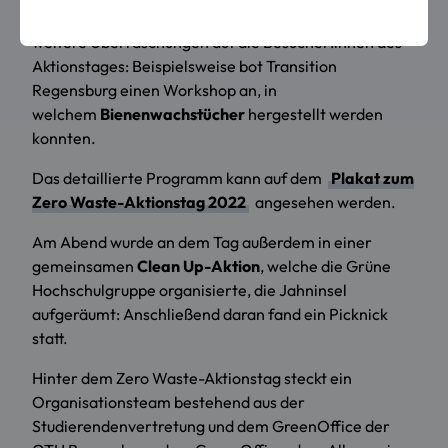
der
Ausgabe von Start-Kits für Bioabfall
, wartetn
weitere Überraschungen auf die Besucher:innen des
Aktionstages: Beispielsweise bot Transition
Regensburg einen Workshop an, in
welchem
Bienenwachstücher
hergestellt werden
konnten.
Das detaillierte Programm kann auf dem
Plakat zum
Zero Waste-Aktionstag 2022
angesehen werden.
Am Abend wurde an dem Tag außerdem in einer
gemeinsamen
Clean Up-Aktion
, welche die Grüne
Hochschulgruppe organisierte, die Jahninsel
aufgeräumt: Anschließend daran fand ein Picknick
statt.
Hinter dem Zero Waste-Aktionstag steckt ein
Organisationsteam bestehend aus der
Studierendenvertretung und dem GreenOffice der