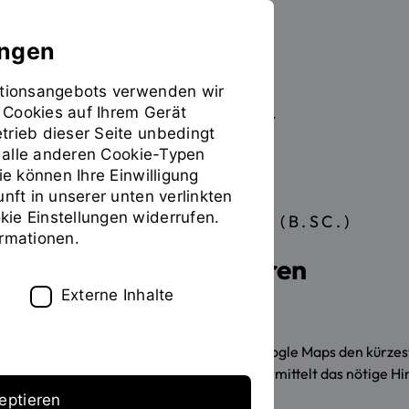
ungen
mationsangebots verwenden wir
 Cookies auf Ihrem Gerät
Studieren
Studiengangübersicht
Sie
trieb dieser Seite unbedingt
befinden
ür alle anderen Cookie-Typen
sich
ie können Ihre Einwilligung
auf
unft in unserer unten verlinkten
der
ie Einstellungen widerrufen.
BACHELOR OF SCIENCE (B.SC.)
Seite
INHALT
ormationen.
"Detailansicht"
Mathematik studieren
Externe Inhalte
Mathematik ist überall: Wie findet Google Maps den kürze
Kamera? Das Mathematikstudium vermittelt das nötige Hi
eptieren