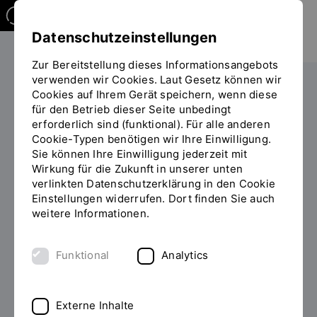
Datenschutzeinstellungen
Zur Bereitstellung dieses Informationsangebots
verwenden wir Cookies. Laut Gesetz können wir
Studieren
Studiengangübersicht
Cookies auf Ihrem Gerät speichern, wenn diese
Sie
für den Betrieb dieser Seite unbedingt
befinden
erforderlich sind (funktional). Für alle anderen
sich
Cookie-Typen benötigen wir Ihre Einwilligung.
auf
Sie können Ihre Einwilligung jederzeit mit
der
Wirkung für die Zukunft in unserer unten
MASTER OF SCIENCE (M.SC.)
Seite
INHALT
verlinkten Datenschutzerklärung in den Cookie
"Detailansicht"
Einstellungen widerrufen. Dort finden Sie auch
Hebammenwissenschaft
weitere Informationen.
studieren
Funktional
Analytics
Sie verfügen über die Berufszulassung als Hebamme
sowie einen Bachelorabschluss und möchten Ihre
fachlichen und wissenschaftlichen Kompetenzen
Externe Inhalte