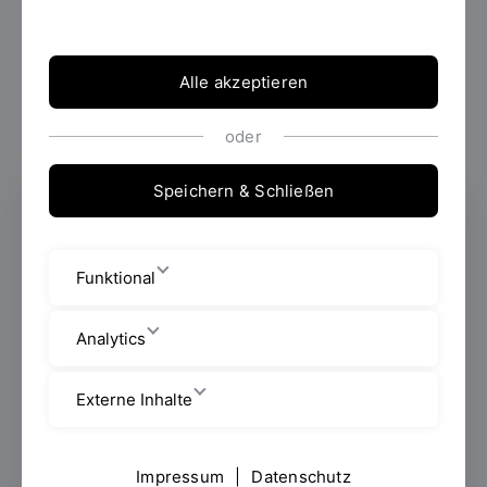
Alle akzeptieren
oder
Speichern & Schließen
Strategisches und Internationales
Management
Funktional
Fakultät Business and Management
Analytics
Professoren/Professorinnen
Externe Inhalte
Seybothstraße 2
Raum: S 222 b
Impressum
|
Datenschutz