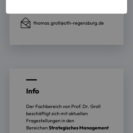
0941943-1395
thomas.groll@oth-regensburg.de
Info
Der Fachbereich von Prof. Dr. Groll
beschäftigt sich mit aktuellen
Fragestellungen in den
Bereichen
Strategisches Management